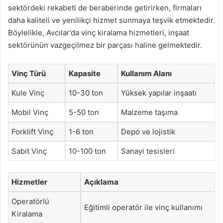
sektördeki rekabeti de beraberinde getirirken, firmaları
daha kaliteli ve yenilikçi hizmet sunmaya teşvik etmektedir.
Böylelikle, Avcılar’da vinç kiralama hizmetleri, inşaat
sektörünün vazgeçilmez bir parçası haline gelmektedir.
Vinç Türü
Kapasite
Kullanım Alanı
Kule Vinç
10-30 ton
Yüksek yapılar inşaatı
Mobil Vinç
5-50 ton
Malzeme taşıma
Forklift Vinç
1-6 ton
Depo ve lojistik
Sabit Vinç
10-100 ton
Sanayi tesisleri
Hizmetler
Açıklama
Operatörlü
Eğitimli operatör ile vinç kullanımı
Kiralama