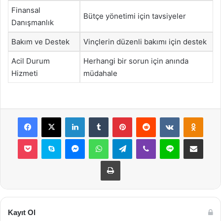
Finansal
Bütçe yönetimi için tavsiyeler
Danışmanlık
Bakım ve Destek
Vinçlerin düzenli bakımı için destek
Acil Durum
Herhangi bir sorun için anında
Hizmeti
müdahale
Facebook
X
LinkedIn
Tumblr
Pinterest
Reddit
VKontakte
Odnok
Pocket
Skype
Messenger
WhatsApp
Telegram
Viber
Line
E-Posta ile payla
Yazdır
Kayıt Ol