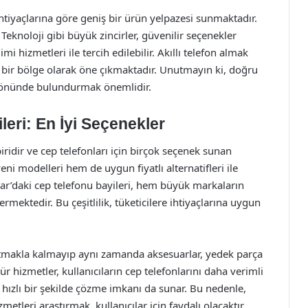
 ihtiyaçlarına göre geniş bir ürün yelpazesi sunmaktadır.
eknoloji gibi büyük zincirler, güvenilir seçenekler
i hizmetleri ile tercih edilebilir. Akıllı telefon almak
an bir bölge olarak öne çıkmaktadır. Unutmayın ki, doğru
öz önünde bulundurmak önemlidir.
leri: En İyi Seçenekler
biridir ve cep telefonları için birçok seçenek sunan
eni modelleri hem de uygun fiyatlı alternatifleri ile
ılar’daki cep telefonu bayileri, hem büyük markaların
ermektedir. Bu çeşitlilik, tüketicilere ihtiyaçlarına uygun
satmakla kalmayıp aynı zamanda aksesuarlar, yedek parça
r hizmetler, kullanıcıların cep telefonlarını daha verimli
 hızlı bir şekilde çözme imkanı da sunar. Bu nedenle,
etleri araştırmak, kullanıcılar için faydalı olacaktır.