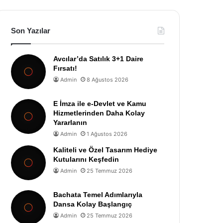
Son Yazılar
Avcılar’da Satılık 3+1 Daire
Fırsatı!
Admin
8 Ağustos 2026
E İmza ile e-Devlet ve Kamu
Hizmetlerinden Daha Kolay
Yararlanın
Admin
1 Ağustos 2026
Kaliteli ve Özel Tasarım Hediye
Kutularını Keşfedin
Admin
25 Temmuz 2026
Bachata Temel Adımlarıyla
Dansa Kolay Başlangıç
Admin
25 Temmuz 2026