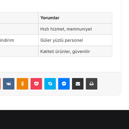
Yorumlar
Hızlı hizmet, memnuniyet
 indirim
Güler yüzlü personel
Kaliteli ürünler, güvenilir
st
Reddit
VKontakte
Odnoklassniki
Pocket
Skype
Messenger
E-Posta ile paylaş
Yazdır