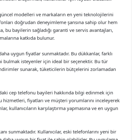
en güncel modelleri ve markaların en yeni teknolojilerini
lefonları doğrudan deneyimleme şansına sahip olur hem
a, bu bayilerin sağladığı garanti ve servis avantajları,
amalarına katkıda bulunur.
daha uygun fiyatlar sunmaktadır. Bu dükkanlar, farklı
i bulmak isteyenler için ideal bir seçenektir. Bu tür
dirimler sunarak, tüketicilerin bütçelerini zorlamadan
daki cep telefonu bayileri hakkında bilgi edinmek için
ğu hizmetleri, fiyatları ve müşteri yorumlarını inceleyerek
ormlar, kullanıcıların karşılaştırma yapmasına ve en uygun
kanı sunmaktadır. Kullanıcılar, eski telefonlarını yeni bir
a daha uygun bir fiyat ile sahip olabilirler. Bu uygulama,