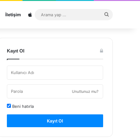
Sitemap
Arama
İletişim
yap
...
Kayıt Ol
Unuttunuz mu?
Beni hatırla
Kayıt Ol