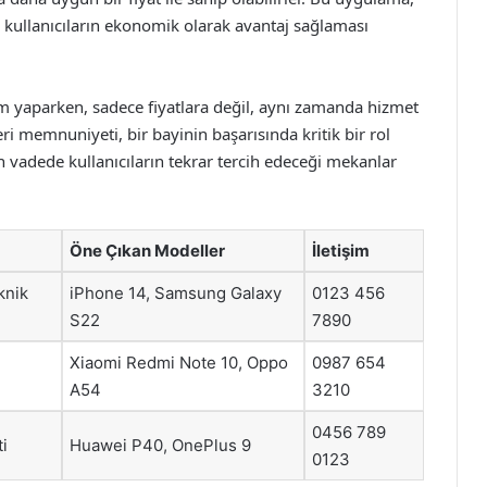
 kullanıcıların ekonomik olarak avantaj sağlaması
im yaparken, sadece fiyatlara değil, aynı zamanda hizmet
i memnuniyeti, bir bayinin başarısında kritik bir rol
un vadede kullanıcıların tekrar tercih edeceği mekanlar
Öne Çıkan Modeller
İletişim
knik
iPhone 14, Samsung Galaxy
0123 456
S22
7890
Xiaomi Redmi Note 10, Oppo
0987 654
A54
3210
0456 789
i
Huawei P40, OnePlus 9
0123