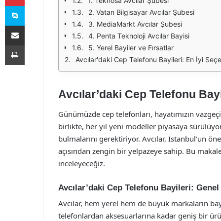
1. Teknosa Avcılar Şubesi
Skype
2. Vatan Bilgisayar Avcılar Şubesi
3. MediaMarkt Avcılar Şubesi
E-Posta ile paylaş
4. Penta Teknoloji Avcılar Bayisi
Yazdır
5. Yerel Bayiler ve Fırsatlar
Avcılar'daki Cep Telefonu Bayileri: En İyi Seç
Avcılar’daki Cep Telefonu Bayi
Günümüzde cep telefonları, hayatımızın vazgeçilm
birlikte, her yıl yeni modeller piyasaya sürülüyor
bulmalarını gerektiriyor. Avcılar, İstanbul’un ön
açısından zengin bir yelpazeye sahip. Bu makaled
inceleyeceğiz.
Avcılar’daki Cep Telefonu Bayileri: Genel
Avcılar, hem yerel hem de büyük markaların bayil
telefonlardan aksesuarlarına kadar geniş bir ür