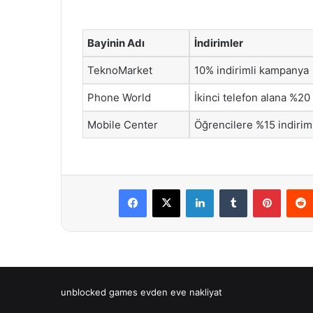
Bayinin Adı
İndirimler
TeknoMarket
10% indirimli kampanya
Phone World
İkinci telefon alana %20
Mobile Center
Öğrencilere %15 indirim
Facebook
X
LinkedIn
Tumblr
Pintere
unblocked games
evden eve nakliyat