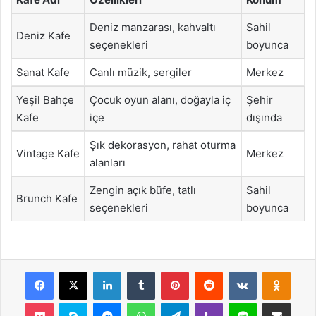
Deniz manzarası, kahvaltı
Sahil
Deniz Kafe
seçenekleri
boyunca
Sanat Kafe
Canlı müzik, sergiler
Merkez
Yeşil Bahçe
Çocuk oyun alanı, doğayla iç
Şehir
Kafe
içe
dışında
Şık dekorasyon, rahat oturma
Vintage Kafe
Merkez
alanları
Zengin açık büfe, tatlı
Sahil
Brunch Kafe
seçenekleri
boyunca
Facebook
X
LinkedIn
Tumblr
Pinterest
Reddit
VKontakte
Odnok
Pocket
Skype
Messenger
WhatsApp
Telegram
Viber
Line
E-Posta ile payla