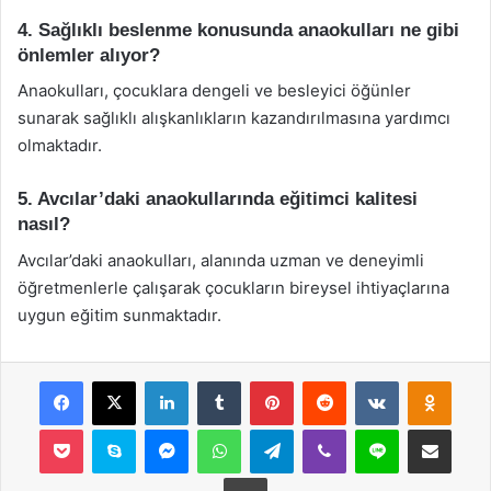
4. Sağlıklı beslenme konusunda anaokulları ne gibi
önlemler alıyor?
Anaokulları, çocuklara dengeli ve besleyici öğünler
sunarak sağlıklı alışkanlıkların kazandırılmasına yardımcı
olmaktadır.
5. Avcılar’daki anaokullarında eğitimci kalitesi
nasıl?
Avcılar’daki anaokulları, alanında uzman ve deneyimli
öğretmenlerle çalışarak çocukların bireysel ihtiyaçlarına
uygun eğitim sunmaktadır.
Facebook
X
LinkedIn
Tumblr
Pinterest
Reddit
VKontakte
Odnok
Pocket
Skype
Messenger
WhatsApp
Telegram
Viber
Line
E-Posta ile payla
Yazdır