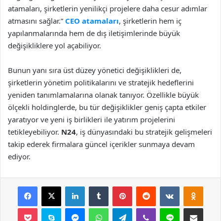
atamaları, şirketlerin yenilikçi projelere daha cesur adımlar
atmasını sağlar.”
CEO atamaları
, şirketlerin hem iç
yapılanmalarında hem de dış iletişimlerinde büyük
değişikliklere yol açabiliyor.
Bunun yanı sıra üst düzey yönetici değişiklikleri de,
şirketlerin yönetim politikalarını ve stratejik hedeflerini
yeniden tanımlamalarına olanak tanıyor. Özellikle büyük
ölçekli holdinglerde, bu tür değişiklikler geniş çapta etkiler
yaratıyor ve yeni iş birlikleri ile yatırım projelerini
tetikleyebiliyor.
N24
, iş dünyasındaki bu stratejik gelişmeleri
takip ederek firmalara güncel içerikler sunmaya devam
ediyor.
Facebook
X
LinkedIn
Tumblr
Pinterest
Reddit
VKontakte
Odnok
Pocket
Skype
Messenger
WhatsApp
Telegram
Viber
Line
E-Posta ile payla