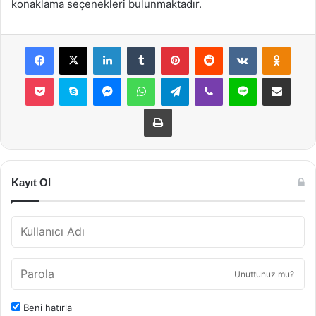
konaklama seçenekleri bulunmaktadır.
Facebook
X
LinkedIn
Tumblr
Pinterest
Reddit
VKontakte
Odnok
Pocket
Skype
Messenger
WhatsApp
Telegram
Viber
Line
E-Posta ile payla
Yazdır
Kayıt Ol
Unuttunuz mu?
Beni hatırla