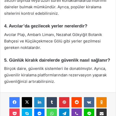
Sezon dışında veya uzun süreli konaklamalarda indirimli
daireler bulmak mümkündür. Ayrıca, popüler kiralama
sitelerini kontrol edebilirsiniz.
4. Avcılar’da gezilecek yerler nerelerdir?
Avcılar Plajı, Ambarlı Limanı, Nezahat Gökyiğit Botanik
Bahçesi ve Küçükçekmece Gölü gibi yerler gezilmesi
gereken noktalardır.
5. Günlük kiralık dairelerde güvenlik nasıl sağlanır?
Birçok daire, güvenlik sistemleri ile donatılmıştır. Ayrıca,
güvenilir kiralama platformlarından rezervasyon yaparak
güvenliğinizi artırabilirsiniz.
Facebook
X
LinkedIn
Tumblr
Pinterest
Reddit
VKontakte
Odnok
Pocket
Skype
Messenger
WhatsApp
Telegram
Viber
Line
E-Posta ile payla