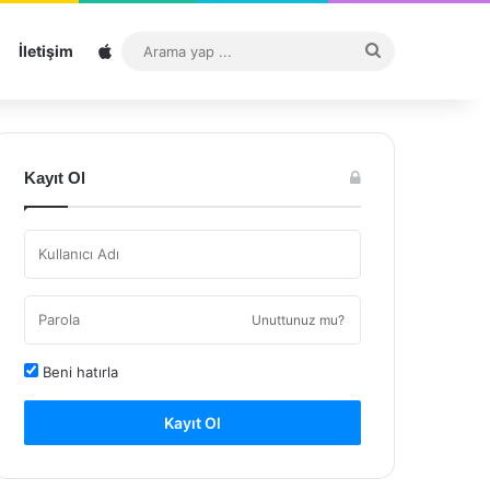
Sitemap
Arama
İletişim
yap
...
Kayıt Ol
Unuttunuz mu?
Beni hatırla
Kayıt Ol