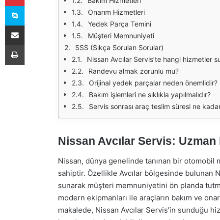
Bakım Hizmetleri
Skype
Onarım Hizmetleri
Yedek Parça Temini
E-Posta ile paylaş
Müşteri Memnuniyeti
Yazdır
SSS (Sıkça Sorulan Sorular)
Nissan Avcılar Servis’te hangi hizmetler 
Randevu almak zorunlu mu?
Orijinal yedek parçalar neden önemlidir?
Bakım işlemleri ne sıklıkla yapılmalıdır?
Servis sonrası araç teslim süresi ne kada
Nissan Avcılar Servis: Uzman
Nissan, dünya genelinde tanınan bir otomobil m
sahiptir. Özellikle Avcılar bölgesinde bulunan N
sunarak müşteri memnuniyetini ön planda tutma
modern ekipmanları ile araçların bakım ve ona
makalede, Nissan Avcılar Servis’in sunduğu hi