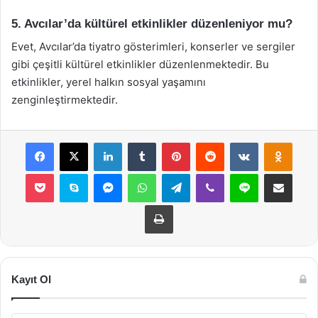
5. Avcılar’da kültürel etkinlikler düzenleniyor mu?
Evet, Avcılar’da tiyatro gösterimleri, konserler ve sergiler
gibi çeşitli kültürel etkinlikler düzenlenmektedir. Bu
etkinlikler, yerel halkın sosyal yaşamını
zenginleştirmektedir.
Facebook
X
LinkedIn
Tumblr
Pinterest
Reddit
VKontakte
Odnok
Pocket
Skype
Messenger
WhatsApp
Telegram
Viber
Line
E-Posta ile payla
Yazdır
Kayıt Ol