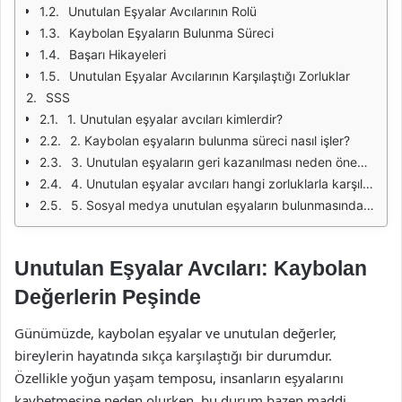
Unutulan Eşyalar Avcılarının Rolü
Kaybolan Eşyaların Bulunma Süreci
Başarı Hikayeleri
Unutulan Eşyalar Avcılarının Karşılaştığı Zorluklar
SSS
1. Unutulan eşyalar avcıları kimlerdir?
2. Kaybolan eşyaların bulunma süreci nasıl işler?
3. Unutulan eşyaların geri kazanılması neden önemlidir?
4. Unutulan eşyalar avcıları hangi zorluklarla karşılaşır?
5. Sosyal medya unutulan eşyaların bulunmasında nasıl bir rol oynar?
Unutulan Eşyalar Avcıları: Kaybolan
Değerlerin Peşinde
Günümüzde, kaybolan eşyalar ve unutulan değerler,
bireylerin hayatında sıkça karşılaştığı bir durumdur.
Özellikle yoğun yaşam temposu, insanların eşyalarını
kaybetmesine neden olurken, bu durum bazen maddi