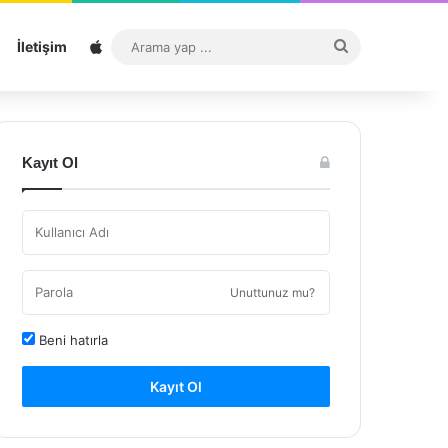
Sitemap
Arama
İletişim
yap
...
Kayıt Ol
Unuttunuz mu?
Beni hatırla
Kayıt Ol