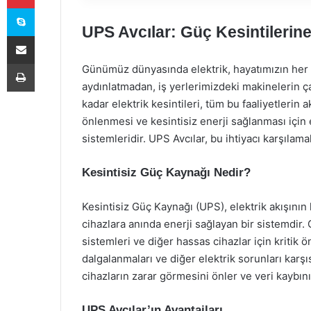
Skype
UPS Avcılar: Güç Kesintilerin
E-Posta ile paylaş
Yazdır
Günümüz dünyasında elektrik, hayatımızın her a
aydınlatmadan, iş yerlerimizdeki makinelerin ç
kadar elektrik kesintileri, tüm bu faaliyetlerin
önlenmesi ve kesintisiz enerji sağlanması için 
sistemleridir. UPS Avcılar, bu ihtiyacı karşılama
Kesintisiz Güç Kaynağı Nedir?
Kesintisiz Güç Kaynağı (UPS), elektrik akışını
cihazlara anında enerji sağlayan bir sistemdir. 
sistemleri ve diğer hassas cihazlar için kritik ö
dalgalanmaları ve diğer elektrik sorunları kar
cihazların zarar görmesini önler ve veri kaybın
UPS Avcılar’ın Avantajları