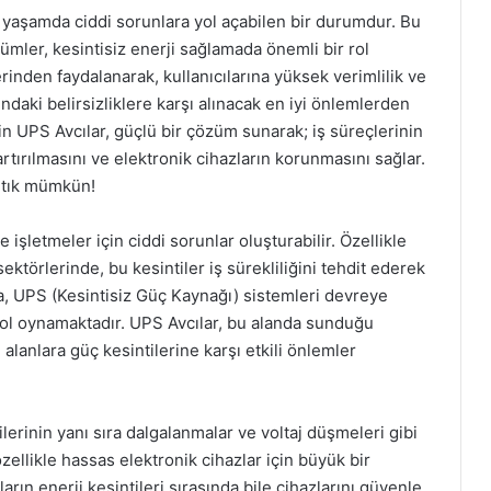
 yaşamda ciddi sorunlara yol açabilen bir durumdur. Bu
zümler, kesintisiz enerji sağlamada önemli bir rol
inden faydalanarak, kullanıcılarına yüksek verimlilik ve
ındaki belirsizliklere karşı alınacak en iyi önlemlerden
için UPS Avcılar, güçlü bir çözüm sunarak; iş süreçlerinin
tırılmasını ve elektronik cihazların korunmasını sağlar.
artık mümkün!
 işletmeler için ciddi sorunlar oluşturabilir. Özellikle
 sektörlerinde, bu kesintiler iş sürekliliğini tehdit ederek
a, UPS (Kesintisiz Güç Kaynağı) sistemleri devreye
 rol oynamaktadır. UPS Avcılar, bu alanda sunduğu
anlara güç kesintilerine karşı etkili önlemler
lerinin yanı sıra dalgalanmalar ve voltaj düşmeleri gibi
ellikle hassas elektronik cihazlar için büyük bir
arın enerji kesintileri sırasında bile cihazlarını güvenle