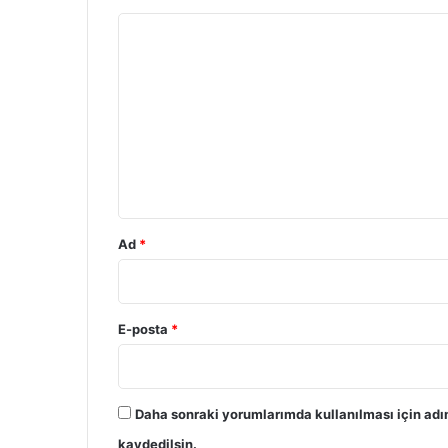
Y
o
r
u
m
*
Ad
*
E-posta
*
Daha sonraki yorumlarımda kullanılması için adı
kaydedilsin.