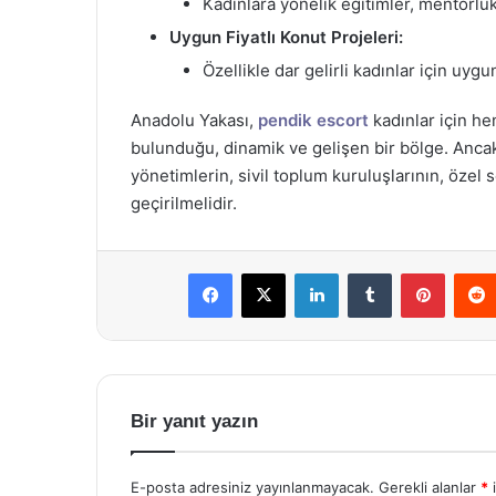
Kadınlara yönelik eğitimler, mentorluk 
Uygun Fiyatlı Konut Projeleri:
Özellikle dar gelirli kadınlar için uygun
Anadolu Yakası,
pendik escort
kadınlar için h
bulunduğu, dinamik ve gelişen bir bölge. Ancak,
yönetimlerin, sivil toplum kuruluşlarının, özel s
geçirilmelidir.
Facebook
X
LinkedIn
Tumblr
Pintere
Bir yanıt yazın
E-posta adresiniz yayınlanmayacak.
Gerekli alanlar
*
i