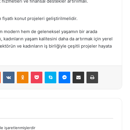
hizmetleri ve finansal destekler artırılmalı.
 fiyatlı konut projeleri geliştirilmelidir.
em modern hem de geleneksel yaşamın bir arada
 kadınların yaşam kalitesini daha da artırmak için yerel
ektörün ve kadınların iş birliğiyle çeşitli projeler hayata
st
Reddit
VKontakte
Odnoklassniki
Pocket
Skype
Messenger
E-Posta ile paylaş
Yazdır
le işaretlenmişlerdir