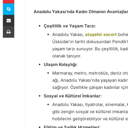
Skype
Anadolu Yakası’nda Kadın Olmanın Avantajlar
E-Posta ile paylaş
Çeşitlilik ve Yaşam Tarzı:
Yazdır
Anadolu Yakası,
ataşehir escort
bohem
Üsküdar’ın tarihi dokusundan Pendik’i
yaşam tarzı sunuyor. Bu çeşitlilik, k
olanak tanıyor.
Ulaşım Kolaylığı:
Marmaray, metro, metrobüs, deniz otob
ağı, Anadolu Yakası’nda yaşayan kadın
sağlıyor. Özellikle çalışan kadınlar içi
Sosyal ve Kültürel İmkanlar:
Anadolu Yakası, tiyatrolar, sinemalar, 
gibi zengin sosyal ve kültürel imkanla
hobilerini geliştirebiliyor ve kültürel e
Eğitim ve Sağlık Hizmetleri: