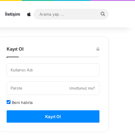
Sitemap
Arama
İletişim
yap
...
Kayıt Ol
Unuttunuz mu?
Beni hatırla
Kayıt Ol